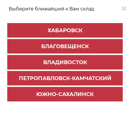
Выберите ближайший к Вам склад
0
0
ХАБАРОВСК
Версия для
Aa
БЛАГОВЕЩЕНСК
слабовидящих
ВЛАДИВОСТОК
КАТАЛОГ
Благовещенск
ТОВАРОВ
ПЕТРОПАВЛОВСК-КАМЧАТСКИЙ
Фурнитура Blum
>
Системы выдвижения TANDEMBOX
>
Разделительные системы ORGA - LINE для Tandembox
ЮЖНО-САХАЛИНСК
Соединитель двойной белый (50)