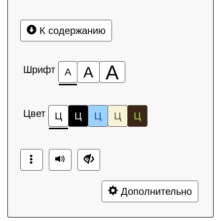
К содержанию
А
Шрифт
А
А
Цвет
Ц
Ц
Ц
Ц
Ц
Дополнительно