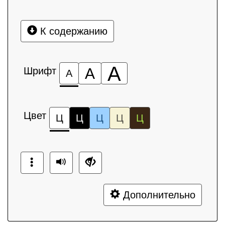
К содержанию
А
Шрифт
А
А
Цвет
Ц
Ц
Ц
Ц
Ц
Дополнительно