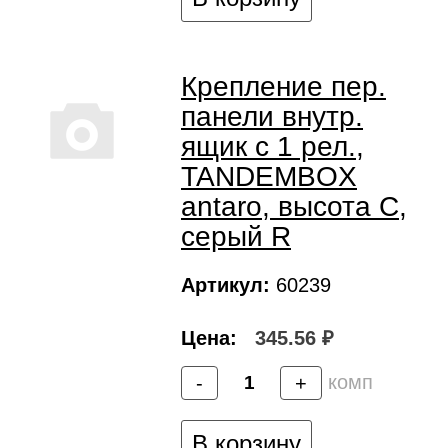
Крепление пер.
панели внутр.
ящик c 1 рел.,
TANDEMBOX
antaro, высота C,
серый R
Артикул:
60239
Цена:
345.56 ₽
комп
-
+
В корзину