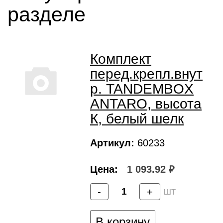
разделе
Комплект
перед.крепл.внут
р. TANDEMBOX
ANTARO, высота
К, белый шелк
Артикул:
60233
Цена:
1 093.92 ₽
шт
-
+
В корзину