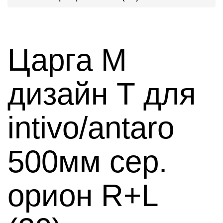
Царга M
дизайн T для
intivo/antaro
500мм сер.
орион R+L