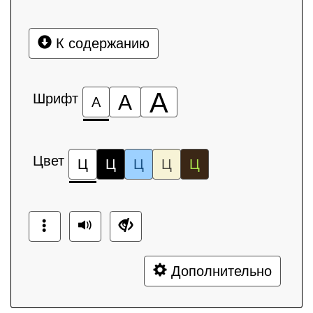
К содержанию
А
Шрифт
А
А
Цвет
Ц
Ц
Ц
Ц
Ц
Дополнительно