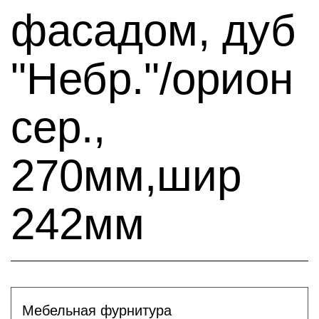
фасадом, дуб
"Небр."/орион
сер.,
270мм,шир
242мм
Мебельная фурнитура