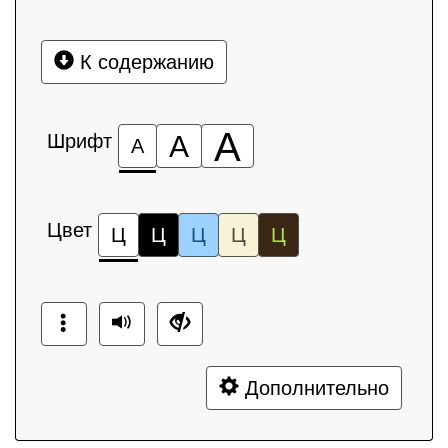
К содержанию
А
Шрифт
А
А
Цвет
Ц
Ц
Ц
Ц
Ц
Дополнительно