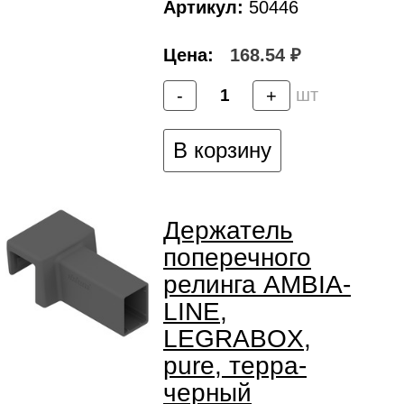
Артикул:
50446
Цена:
168.54 ₽
шт
-
+
В корзину
Держатель
поперечного
релинга AMBIA-
LINE,
LEGRABOX,
pure, терра-
черный