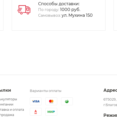
Способы доставки:
1000 руб.
По городу:
ул. Мухина 150
Самовывоз:
ылки
Адре
Варианты оплаты
ькуляторы
675029,
омпании
г.Благо
тавка и оплата
продажа
Режи