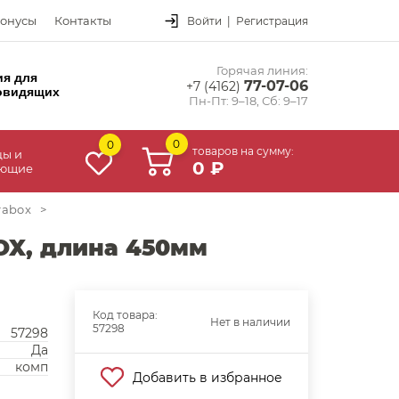
онусы
Контакты
Войти
|
Регистрация
Горячая линия:
ия для
77-07-06
+7 (4162)
овидящих
Пн-Пт: 9–18, Сб: 9–17
0
0
товаров на сумму:
цы и
0 ₽
ующие
rabox
>
OX, длина 450мм
Код товара:
Нет в наличии
57298
57298
Да
комп
Добавить в избранное