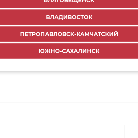
БЛАГОВЕЩЕНСК
ронизации TIP-ON BLUMOTION, сталь, ширина >750 м
ВЛАДИВОСТОК
x 40кг с Blumotion S 450мм, R+L (6)
ПЕТРОПАВЛОВСК-КАМЧАТСКИЙ
ЮЖНО-САХАЛИНСК
MOTION для LEGRABOX/MOVENTO+адаптеры, тип L3, 