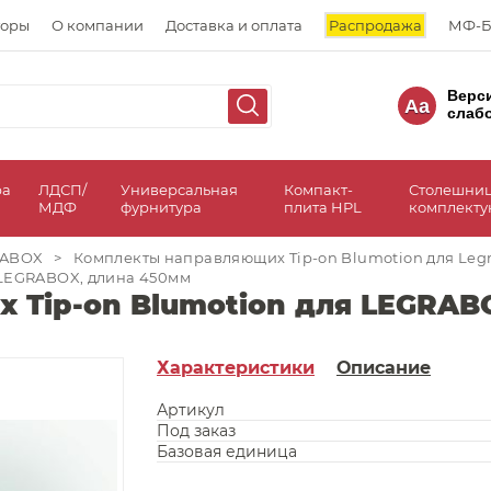
торы
О компании
Доставка и оплата
Распродажа
МФ-Б
Верс
Aa
слаб
ра
ЛДСП/
Универсальная
Компакт-
Столешни
МДФ
фурнитура
плита HPL
комплект
RABOX
>
Комплекты направляющих Tip-on Blumotion для Leg
 LEGRABOX, длина 450мм
 Tip-on Blumotion для LEGRAB
Характеристики
Описание
Артикул
Под заказ
Базовая единица