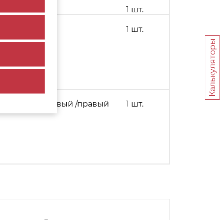
м(80)
1 шт.
1 шт.
Калькуляторы
350-750мм, левый /правый
1 шт.