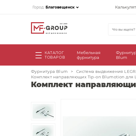
Калькуля
Город:
Благовещенск
Мебельная
Фурниту
КАТАЛОГ
ТОВАРОВ
фурнитура
Blum
Фурнитура Blum
>
Система выдвижения LEG
Комплект направляющих Tip-on Blumotion для
Комплект направляющих