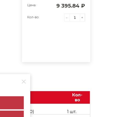
9 395.84 ₽
Цена:
Кол-во:
-
+
Кол-
во
leg/merivo (40)
1 шт.