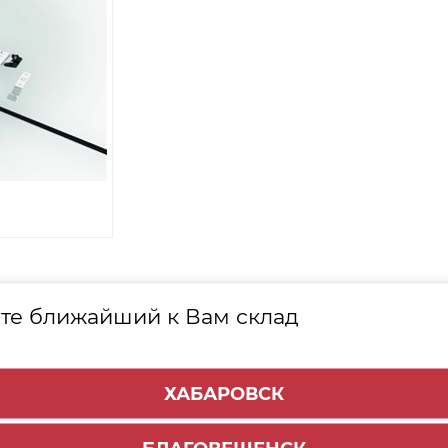
КТА
те ближайший к Вам склад
Наименование
ХАБАРОВСК
IP-ON BLUMOTION, длина 1125мм серый от 300мм mov/