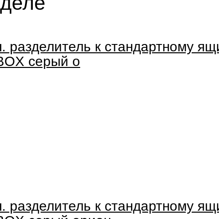
зделе
н. разделитель к стандартному ящ
BOX серый о
н. разделитель к стандартному ящ