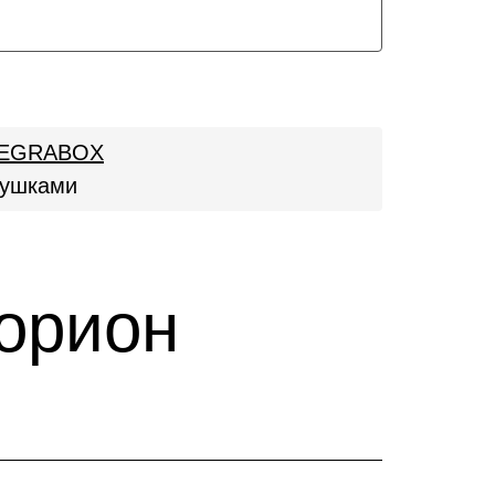
 LEGRABOX
глушками
 орион