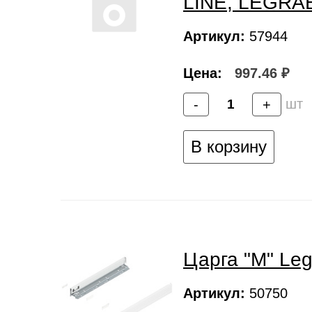
LINE, LEGRA
Артикул:
57944
Цена:
997.46 ₽
шт
-
+
В корзину
Царга "M" Le
Артикул:
50750