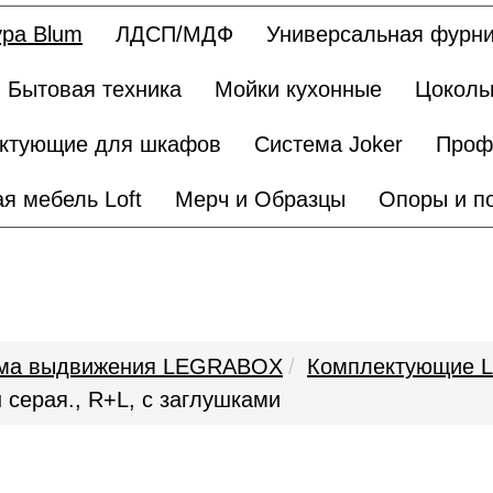
ра Blum
ЛДСП/МДФ
Универсальная фурни
Бытовая техника
Мойки кухонные
Цоколь
ктующие для шкафов
Система Joker
Проф
я мебель Loft
Мерч и Образцы
Опоры и п
ма выдвижения LEGRABOX
Комплектующие L
 серая., R+L, с заглушками