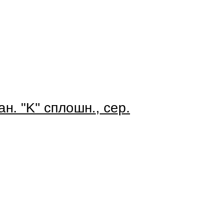
ан. "K" сплошн., сер.