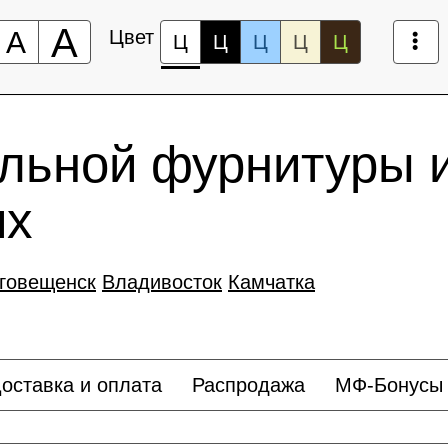
А
А
Цвет
Ц
Ц
Ц
Ц
Ц
льной фурнитуры 
иx
говещенск
Владивосток
Камчатка
оставка и оплата
Распродажа
МФ-Бонусы