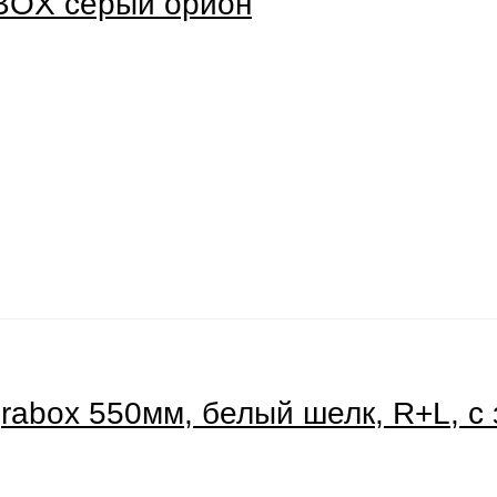
BOX серый орион
grabox 550мм, белый шелк, R+L, с