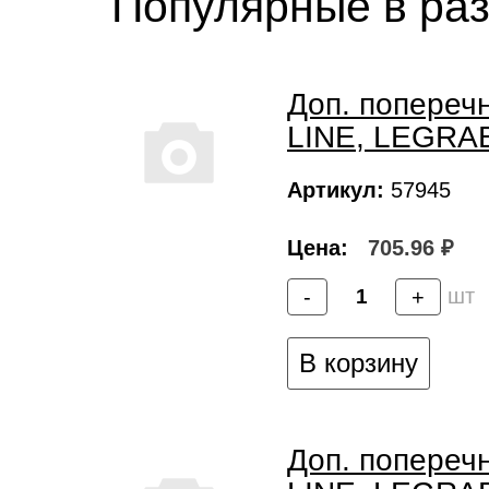
Популярные в ра
Доп. попереч
LINE, LEGRA
Артикул:
57945
Цена:
705.96 ₽
шт
-
+
В корзину
Доп. попереч