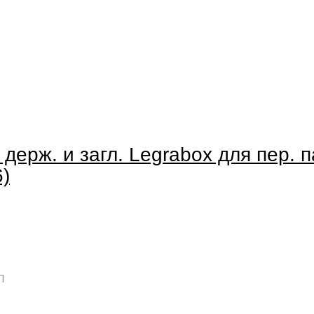
 держ. и загл. Legrabox для пер. п
)
п