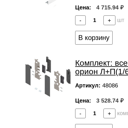
Цена:
4 715.94 ₽
шт
-
+
В корзину
Комплект: все
орион Л+П(1/6
Артикул:
48086
Цена:
3 528.74 ₽
ком
-
+