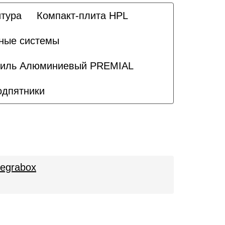
тура
Компакт-плита HPL
ные системы
иль Алюминиевый PREMIAL
одпятники
egrabox