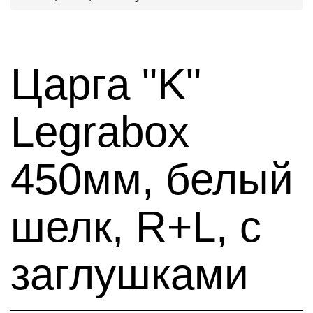
Царга "K"
Legrabox
450мм, белый
шелк, R+L, с
заглушками