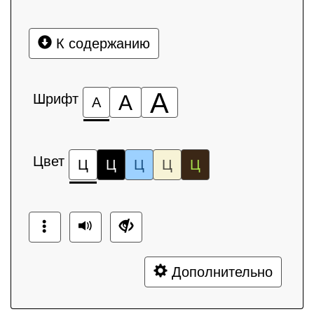
К содержанию
А
Шрифт
А
А
Цвет
Ц
Ц
Ц
Ц
Ц
Дополнительно