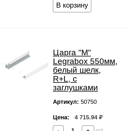
В корзину
Царга "M"
Legrabox 550мм,
белый шелк,
R+L, с
заглушками
Артикул:
50750
Цена:
4 715.94 ₽
шт
-
+