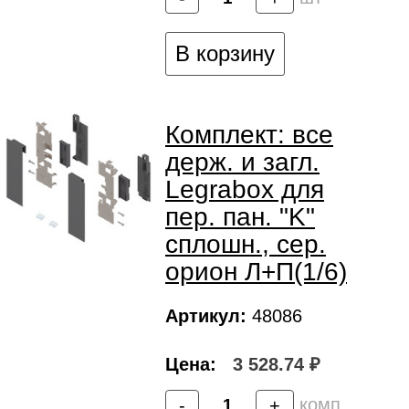
В корзину
Комплект: все
держ. и загл.
Legrabox для
пер. пан. "K"
сплошн., сер.
орион Л+П(1/6)
Артикул:
48086
Цена:
3 528.74 ₽
комп
-
+