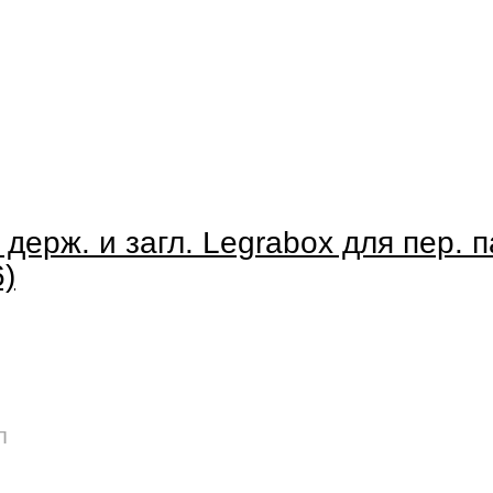
 держ. и загл. Legrabox для пер. п
)
п