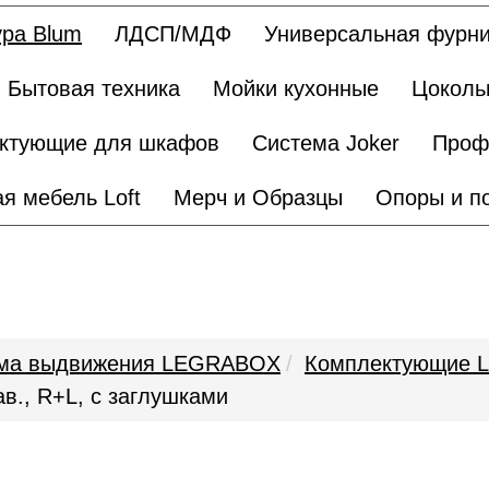
ра Blum
ЛДСП/МДФ
Универсальная фурни
Бытовая техника
Мойки кухонные
Цоколь
ктующие для шкафов
Система Joker
Проф
я мебель Loft
Мерч и Образцы
Опоры и п
ма выдвижения LEGRABOX
Комплектующие L
в., R+L, с заглушками