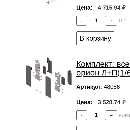
Цена:
4 715.94 ₽
шт
-
+
В корзину
Комплект: все
орион Л+П(1/6
Артикул:
48086
Цена:
3 528.74 ₽
ком
-
+