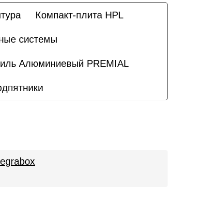
тура
Компакт-плита HPL
ные системы
иль Алюминиевый PREMIAL
одпятники
egrabox