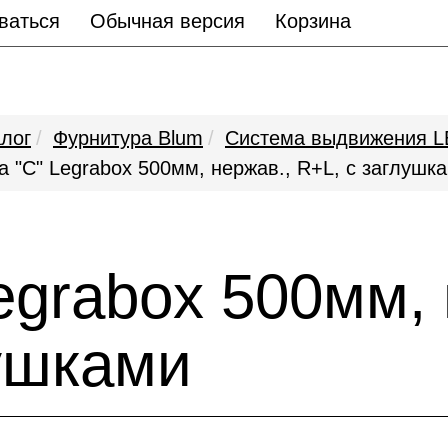
ваться
Обычная версия
Корзина
лог
Фурнитура Blum
Система выдвижения
а "C" Legrabox 500мм, нержав., R+L, с заглушк
egrabox 500мм, 
лушками