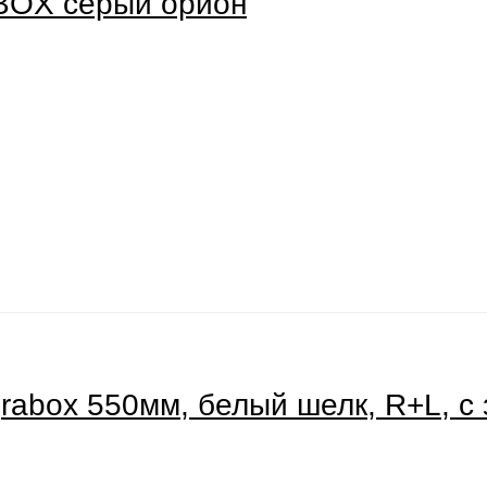
BOX серый орион
grabox 550мм, белый шелк, R+L, с