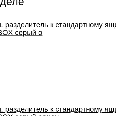
зделе
н. разделитель к стандартному ящ
BOX серый о
н. разделитель к стандартному ящ