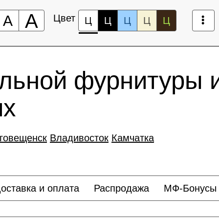
А
А
Цвет
Ц
Ц
Ц
Ц
Ц
льной фурнитуры 
иx
говещенск
Владивосток
Камчатка
оставка и оплата
Распродажа
МФ-Бонусы