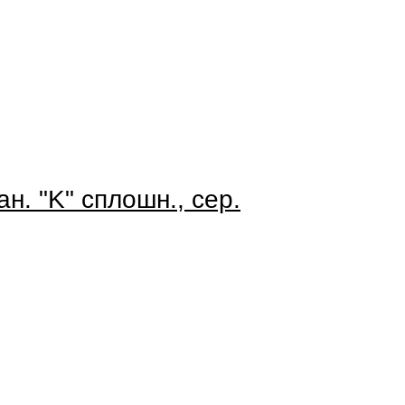
ан. "K" сплошн., сер.