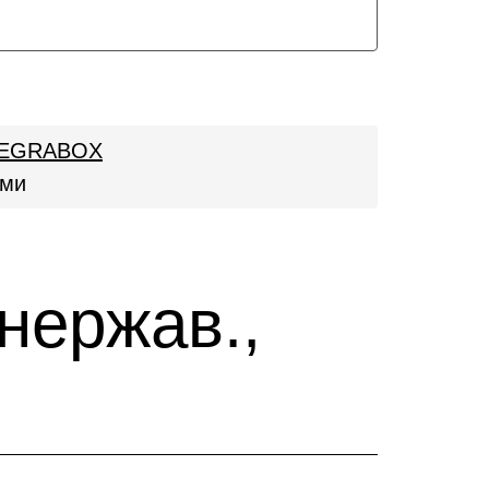
 LEGRABOX
ами
нержав.,