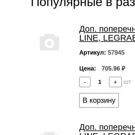
Популярные в ра
Доп. попереч
LINE, LEGRA
Артикул:
57945
Цена:
705.96 ₽
шт
-
+
В корзину
Доп. попереч