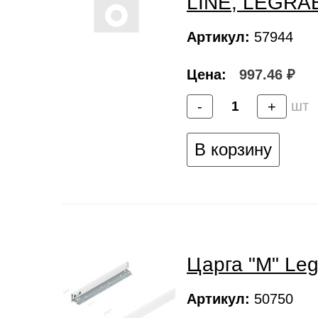
LINE, LEGRA
Артикул:
57944
Цена:
997.46 ₽
шт
-
+
В корзину
Царга "M" Le
Артикул:
50750