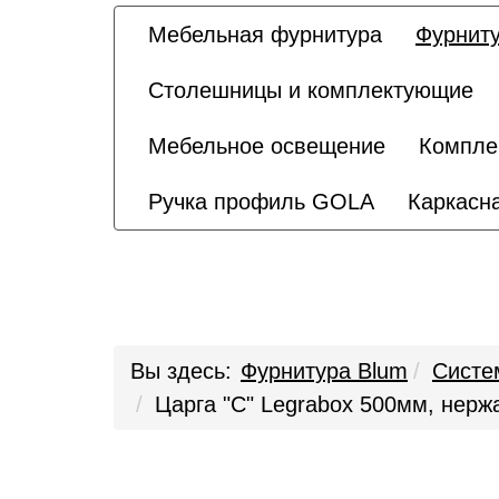
Мебельная фурнитура
Фурниту
Столешницы и комплектующие
Мебельное освещение
Компле
Ручка профиль GOLA
Каркасна
Вы здесь:
Фурнитура Blum
Систе
Царга "C" Legrabox 500мм, нержа