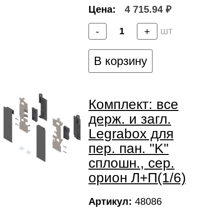
Цена:
4 715.94 ₽
шт
-
+
В корзину
Комплект: все
держ. и загл.
Legrabox для
пер. пан. "K"
сплошн., сер.
орион Л+П(1/6)
Артикул:
48086