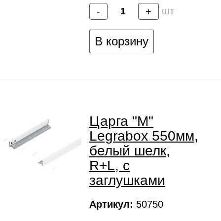
шт
-
+
В корзину
Царга "M"
Legrabox 550мм,
белый шелк,
R+L, с
заглушками
Артикул:
50750