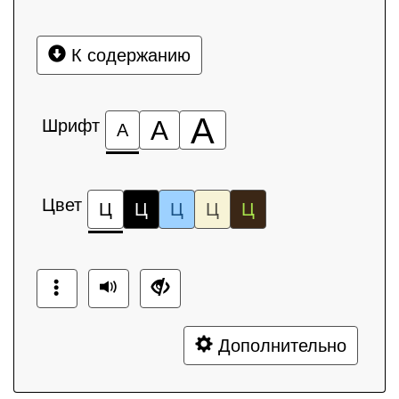
К содержанию
А
Шрифт
А
А
Цвет
Ц
Ц
Ц
Ц
Ц
Дополнительно