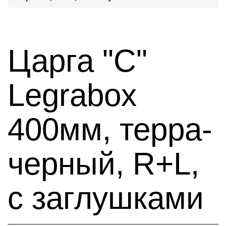
Царга "C"
Legrabox
400мм, терра-
черный, R+L,
с заглушками