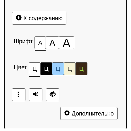
К содержанию
А
Шрифт
А
А
Цвет
Ц
Ц
Ц
Ц
Ц
Дополнительно