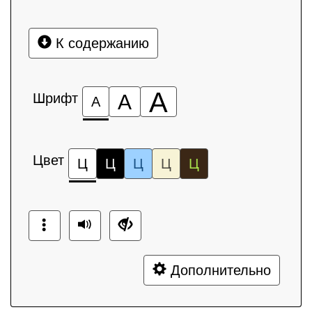
К содержанию
А
Шрифт
А
А
Цвет
Ц
Ц
Ц
Ц
Ц
Дополнительно