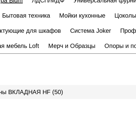
ра Blum
ЛДСП/МДФ
Универсальная фурни
Бытовая техника
Мойки кухонные
Цоколь
ктующие для шкафов
Система Joker
Проф
я мебель Loft
Мерч и Образцы
Опоры и п
жины ВКЛАДНАЯ HF (50)