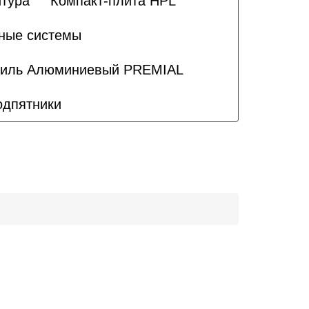
тура
Компакт-плита HPL
ные системы
иль Алюминиевый PREMIAL
одпятники