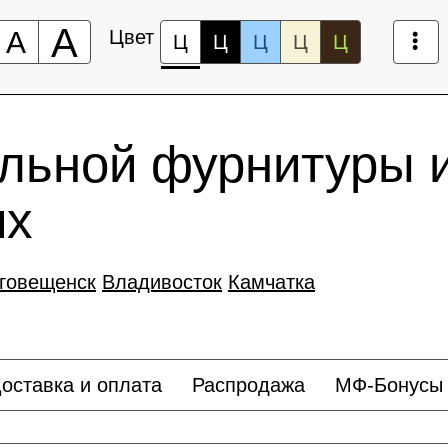
А
А
Цвет
Ц
Ц
Ц
Ц
Ц
льной фурнитуры 
иx
говещенск
Владивосток
Камчатка
оставка и оплата
Распродажа
МФ-Бонусы