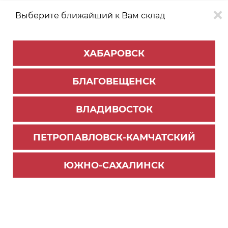
Выберите ближайший к Вам склад
0
0
ХАБАРОВСК
Версия для
Aa
БЛАГОВЕЩЕНСК
слабовидящих
ВЛАДИВОСТОК
КАТАЛОГ
Благовещенск
ТОВАРОВ
ПЕТРОПАВЛОВСК-КАМЧАТСКИЙ
Фурнитура Blum
>
Петли Blum
>
Ответные планки
Пластина для петли CRISTALLO на клею, прямо
ЮЖНО-САХАЛИНСК
угольная, для зеркал, специально-никелиров