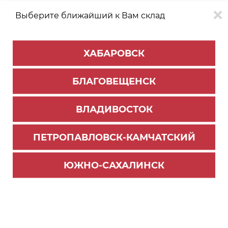
Выберите ближайший к Вам склад
0
0
ХАБАРОВСК
Версия для
Aa
БЛАГОВЕЩЕНСК
слабовидящих
ВЛАДИВОСТОК
КАТАЛОГ
Благовещенск
ТОВАРОВ
ПЕТРОПАВЛОВСК-КАМЧАТСКИЙ
Фурнитура Blum
>
Петли Blum
>
Амортизаторы, заглушки, ограничители
ЮЖНО-САХАЛИНСК
Заглушка для чашки петли для 71B7550 (155° 0
вхождение, накладная)