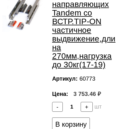
направляющих
Tandem со
ВСТР.TIP-ON
частичное
выдвижение,дли
на
270мм,нагрузка
до 30кг(17-19)
Артикул:
60773
Цена:
3 753.46 ₽
шт
-
+
В корзину