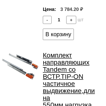
Цена:
3 784.20 ₽
шт
-
+
В корзину
Комплект
направляющих
Tandem со
ВСТР.TIP-ON
частичное
выдвижение,дли
на
550мм,нагрузка