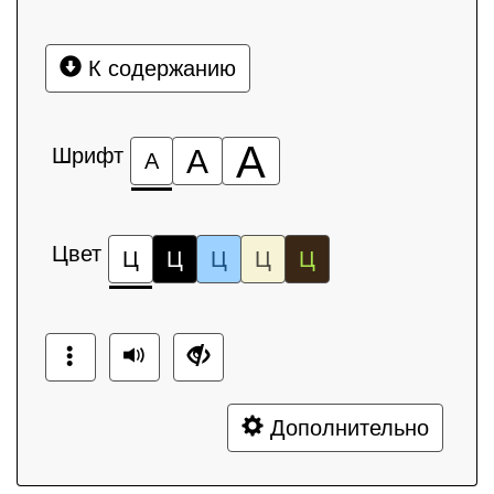
К содержанию
А
Шрифт
А
А
Цвет
Ц
Ц
Ц
Ц
Ц
Дополнительно