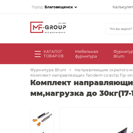
Калькуля
Город:
Благовещенск
Мебельная
Фурниту
КАТАЛОГ
ТОВАРОВ
фурнитура
Blum
Фурнитура Blum
>
Направляющие скрытого м
Комплект направляющих Tandem со встр.Tip-on 
Комплект направляющих
мм,нагрузка до 30кг(17-