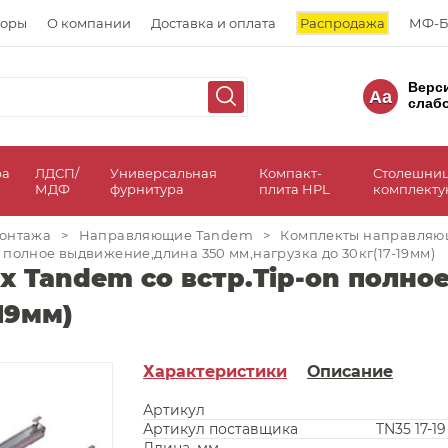
торы
О компании
Доставка и оплата
Распродажа
МФ-Б
Верс
Aa
слаб
ра
ЛДСП/
Универсальная
Компакт-
Столешни
МДФ
фурнитура
плита HPL
комплект
онтажа
>
Направляющие Tandem
>
Комплекты направляю
полное выдвижение,длина 350 мм,нагрузка до 30кг(17-19мм)
 Tandem со встр.Tip-on полно
19мм)
Характеристики
Описание
Артикул
Артикул поставщика
TN35 17-19