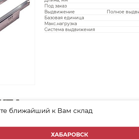
Длина, мм
Под заказ
Выдвижение
Полное выдв
Базовая единица
Макс.нагрузка
Система выдвижения
КТА
те ближайший к Вам склад
Наименование
ХАБАРОВСК
 левый (100)