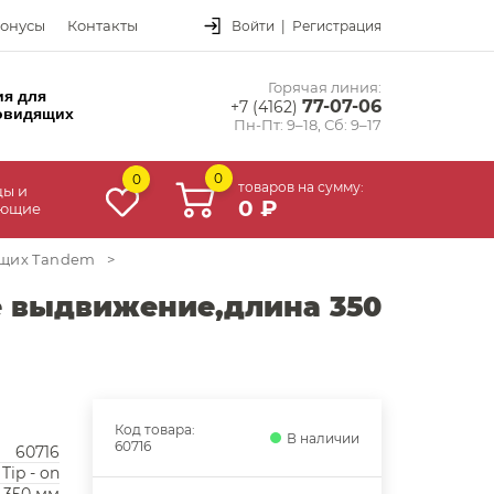
онусы
Контакты
Войти
|
Регистрация
Горячая линия:
ия для
77-07-06
+7 (4162)
овидящих
Пн-Пт: 9–18, Сб: 9–17
0
0
товаров на сумму:
цы и
0 ₽
ующие
щих Tandem
>
е выдвижение,длина 350
Код товара:
В наличии
60716
60716
 Tip - on