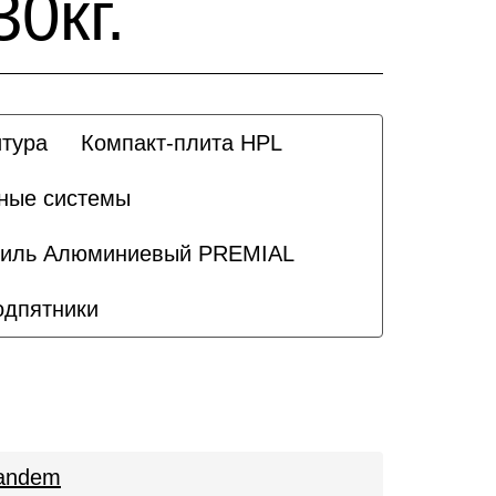
0кг.
тура
Компакт-плита HPL
ные системы
иль Алюминиевый PREMIAL
одпятники
andem