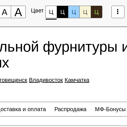
А
А
Цвет
Ц
Ц
Ц
Ц
Ц
льной фурнитуры 
иx
говещенск
Владивосток
Камчатка
оставка и оплата
Распродажа
МФ-Бонусы