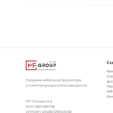
Сс
Кал
О к
Продажа мебельной фурнитуры
Дос
и комплектующих в Благовещенске
Рас
МФ
Кон
ИП Спицын А.А
ИНН 280113811158
ОГРНИП 305280129000038