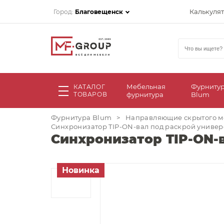
Калькуля
Город:
Благовещенск
Мебельная
Фурниту
КАТАЛОГ
ТОВАРОВ
фурнитура
Blum
Фурнитура Blum
>
Направляющие скрытого м
Синхронизатор TIP-ON-вал под раскрой универс
Синхронизатор TIP-ON-в
Новинка