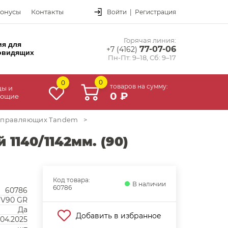
онусы
Контакты
Войти
|
Регистрация
Горячая линия:
ия для
77-07-06
+7 (4162)
овидящих
Пн-Пт: 9–18, Сб: 9–17
0
0
товаров на сумму:
цы и
0 ₽
ующие
аправляющих Tandem
>
1140/1142мм. (90)
Код товара:
В наличии
60786
60786
 V90 GR
Да
Добавить в избранное
.04.2025