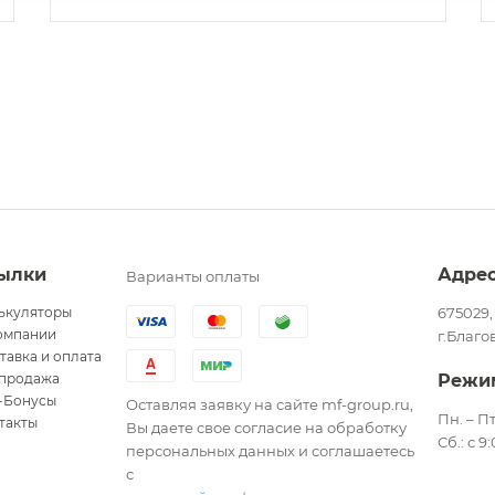
ылки
Адре
Варианты оплаты
ькуляторы
675029,
омпании
г.Благо
тавка и оплата
продажа
Режи
-Бонусы
Оставляя заявку на сайте mf-group.ru,
Пн. – Пт
такты
Вы даете свое согласие на обработку
Сб.: с 9
персональных данных и соглашаетесь
с