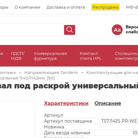
торы
О компании
Доставка и оплата
Распродажа
МФ-Б
Верс
Aa
слаб
ра
ЛДСП/
Универсальная
Компакт-
Столешни
МДФ
фурнитура
плита HPL
комплект
онтажа
>
Направляющие Tandem
>
Комплектующие для н
альный 1140/1142мм. (90)
ал под раскрой универсальный 
Характеристики
Описание
Артикул
Артикул поставщика
T57.1142S PR-WE
Новинка
Дата ввода новинки
10