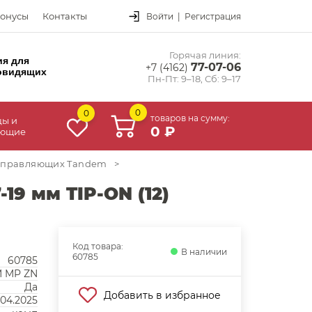
онусы
Контакты
Войти
|
Регистрация
Горячая линия:
ия для
77-07-06
+7 (4162)
овидящих
Пн-Пт: 9–18, Сб: 9–17
0
0
товаров на сумму:
цы и
0 ₽
ующие
аправляющих Tandem
>
19 мм TIP-ON (12)
Код товара:
В наличии
60785
60785
M MP ZN
Да
Добавить в избранное
.04.2025