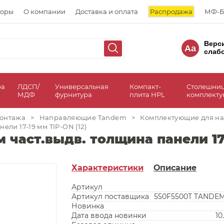
торы
О компании
Доставка и оплата
Распродажа
МФ-Б
Верс
Aa
слаб
ра
ЛДСП/
Универсальная
Компакт-
Столешни
МДФ
фурнитура
плита HPL
комплект
онтажа
>
Направляющие Tandem
>
Комплектующие для н
ли 17-19 мм TIP-ON (12)
част.выдв. толщина панели 17-
Характеристики
Описание
Артикул
Артикул поставщика
550F5500T TANDE
Новинка
Дата ввода новинки
10