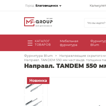
Калькуля
Город:
Благовещенск
Мебельная
Фурниту
КАТАЛОГ
ТОВАРОВ
фурнитура
Blum
Фурнитура Blum
>
Направляющие скрытого м
Направл. TANDEM 550 мм част.выдв. толщина пане
Направл. TANDEM 550 мм 
Новинка