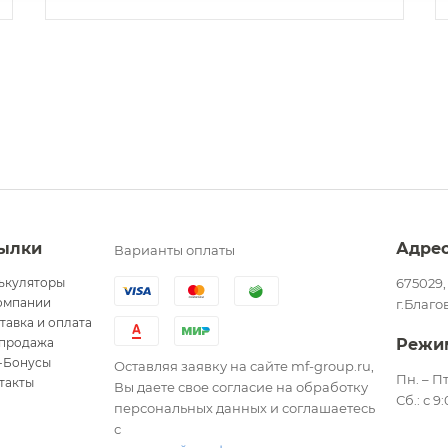
ылки
Адре
Варианты оплаты
ькуляторы
675029,
омпании
г.Благо
тавка и оплата
продажа
Режи
-Бонусы
Оставляя заявку на сайте mf-group.ru,
Пн. – Пт
такты
Вы даете свое согласие на обработку
Сб.: с 9
персональных данных и соглашаетесь
с