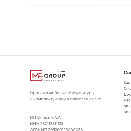
Сс
Кал
О к
Продажа мебельной фурнитуры
Дос
и комплектующих в Благовещенске
Рас
МФ
Кон
ИП Спицын А.А
ИНН 280113811158
ОГРНИП 305280129000038