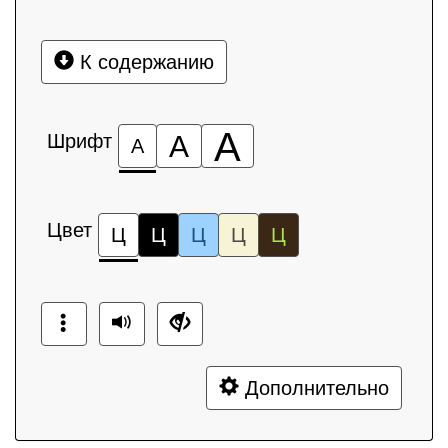
К содержанию
А
Шрифт
А
А
Цвет
Ц
Ц
Ц
Ц
Ц
Дополнительно