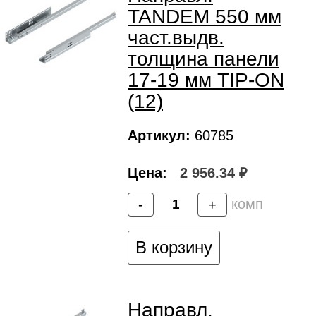
TANDEM 550 мм
част.выдв.
толщина панели
17-19 мм TIP-ON
(12)
Артикул:
60785
Цена:
2 956.34 ₽
комп
-
+
В корзину
Направл.